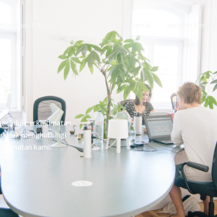
Halaman Utama
Tentang Kami
Servis
Sumber Penge
m
melalui perkhidmatan
gu untuk menghubungi
khidmatan kami.